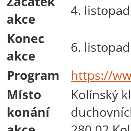
Začátek
4. listopa
akce
Konec
6. listopa
akce
Program
https://w
Místo
Kolínský kl
konání
duchovních
akce
280 02 Kol